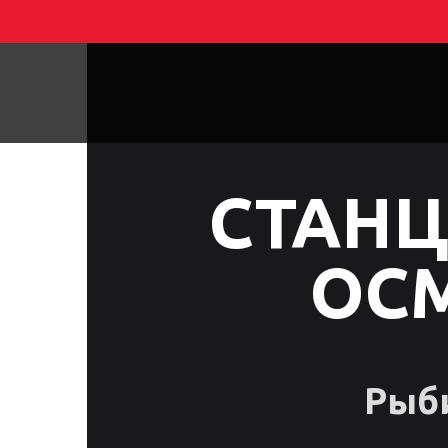
Легковые авто
СТАНЦ
ОС
Рыби